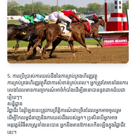
5. ការប្រើប្រាស់ការយល់ដឹងនៃការគ្រប់គ្រងហិរញ្ញវត្ថុ
ការគ្រប់គ្រងហិរញ្ញវត្ថុគឺជាការសំខាន់គ្រប់ពេល។ អ្នកត្រូវតែមានផែនការ
លេងដែលមានការព្យាករណ៍អាថ៌កំបាំងដើម្បីធានាបាននូវជោគជ័យជា
រឿយៗ។
សន្និដ្ឋាន
វិជ្ជាជីវៈនៃរ៉ូឡែតនេះត្រូវការព្រឹត្តិការណ៍ជាច្រើនដែលអ្នកអាចចូលរួម
ដើម្បីកែលម្អជំនាញនិងការយល់ដឹងរបស់អ្នក។ ប្រសិនបើអ្នកអាច
អនុវត្តន៍វិធីសាស្ត្រទាំងនេះបាន អ្នកនឹងមានឱកាសកើនឡើងក្នុងវិជ្ជាជីវៈ
នេះ។