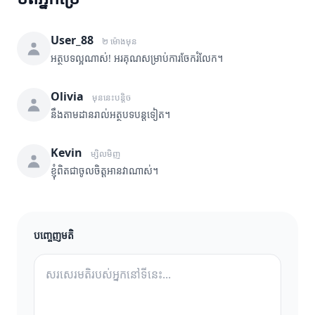
User_88
២ ម៉ោងមុន
អត្ថបទល្អណាស់! អរគុណសម្រាប់ការចែករំលែក។
Olivia
មុននេះបន្តិច
នឹងតាមដានរាល់អត្ថបទបន្តទៀត។
Kevin
ម្សិលមិញ
ខ្ញុំពិតជាចូលចិត្តអានវាណាស់។
បញ្ចេញមតិ