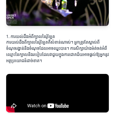
1. ការយល់ដឹងអំពីក្បាលនៃរ៉ូឡែត
ការយល់ដឹងពីក្បាលនៃរ៉ូឡែតគឺសំខាន់ណាស់។ អ្នកត្រូវតែស្គាល់ពី
ចំណុចរង្វាន់និងចំណុចដែលអាចឈ្នះបាន។ ការសិក្សាយ៉ាងម៉ត់ចត់អំពី
ឈ្មោះនៃក្បាលនិងរបៀបដែលវាជួយក្នុងការជោគជ័យអាចផ្តល់ឱ្យអ្នកនូវ
អត្ថប្រយោជន៍ដាច់ខាត។