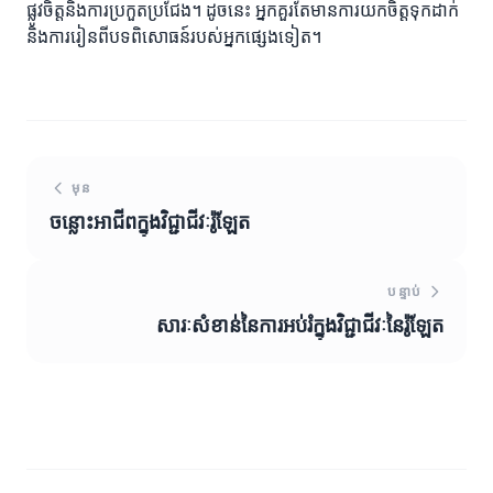
ផ្លូវចិត្តនិងការប្រកួតប្រជែង។ ដូចនេះ អ្នកគួរតែមានការយកចិត្តទុកដាក់
និងការរៀនពីបទពិសោធន៍របស់អ្នកផ្សេងទៀត។
មុន
ចន្លោះអាជីពក្នុងវិជ្ជាជីវៈរ៉ូឡែត
បន្ទាប់
សារៈសំខាន់នៃការអប់រំក្នុងវិជ្ជាជីវៈនៃរ៉ូឡែត