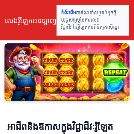
ទំព័រដើម
ការណែនាំសម្រាប់អ្នកថ្មី
លេងរ៉ូឡែតអនឡាញ
យុទ្ធសាស្ត្រនៃការលេង
វិជ្ជាជីវៈនៃរ៉ូឡែត
ការ​ពិនិត្យ​កាស៊ីណូ
អាជីពនិងឱកាសក្នុងវិជ្ជាជីវៈរ៉ូឡែត