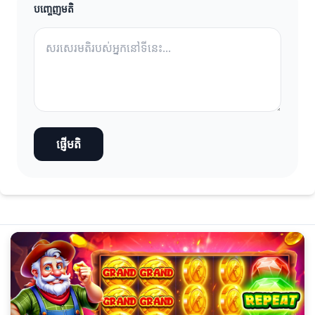
បញ្ចេញមតិ
ផ្ញើមតិ