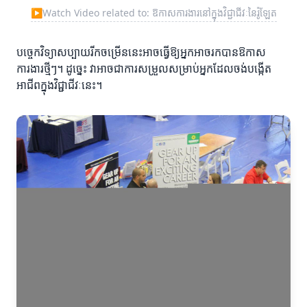
▶
Watch Video related to: ឱកាសការងារនៅក្នុងវិជ្ជាជីវៈនៃរ៉ូឡែត
បច្ចេកវិទ្យាសប្បាយរីកចម្រើននេះអាចធ្វើឱ្យអ្នកអាចរកបានឱកាស
ការងារថ្មីៗ។ ដូច្នេះ វាអាចជាការសម្រួលសម្រាប់អ្នកដែលចង់បង្កើត
អាជីពក្នុងវិជ្ជាជីវៈនេះ។