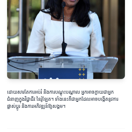
ដោយសារតែការអប់រំ និងការបណ្តុះបណ្តាល អ្នកអាចក្លាយជាអ្នក
ជំនាញក្នុងវិជ្ជាជីវៈនៃរ៉ូឡែត។ ទាំងនេះគឺជាអ្នកដែលអាចបង្កើតនូវការ
ផ្លាស់ប្តូរ និងការអភិវឌ្ឍន៍ឱ្យសង្គម។