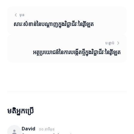
មុន
សារៈសំខាន់នៃបណ្ដាញក្នុងវិជ្ជាជីវៈនៃរ៉ូឡែត
បន្ទាប់
អត្ថប្រយោជន៍នៃការបង្កើតថ្មីក្នុងវិជ្ជាជីវៈនៃរ៉ូឡែត
មតិអ្នកប្រើ
David
១០ នាទីមុន