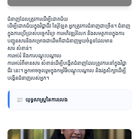
ជំនាញដែលត្រូវការដើម្បីជោគជ័យ
ដើម្បីជោគជ័យក្នុងវិជ្ជាជីវៈនៃរ៉ូឡែត អ្នកត្រូវការជំនាញជាច្រើន។ ជំនាញ
ក្នុងការប្រើប្រាស់បច្ចេកវិទ្យា ការអភិវឌ្ឍរំលែក និងសមត្ថភាពក្នុងការ
បញ្ជូនសារនិងគម្រោងជាដើមគឺជាជំនាញមួយចំនួនដែលមាន
សារៈសំខាន់។
ការអប់រំ និងការបណ្តុះបណ្តាល
ការអប់រំគឺមានសារៈសំខាន់ដើម្បីបង្កើតជំនាញដែលត្រូវការនៅក្នុងវិជ្ជា
ជីវៈនេះ។ អ្នកអាចចូលរួមក្នុងកម្មវិធីបណ្តុះបណ្តាល និងវគ្គសិក្សាដើម្បី
បង្កើនជំនាញរបស់អ្នក។
📰
យុទ្ធសាស្ត្រនៃការលេង