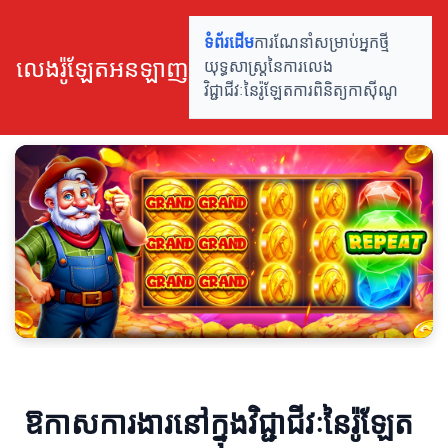
ទំព័រដើម
ការណែនាំសម្រាប់អ្នកថ្មី
លេងរ៉ូឡែតអនឡាញ
យុទ្ធសាស្ត្រនៃការលេង
វិជ្ជាជីវៈនៃរ៉ូឡែត
ការ​ពិនិត្យ​កាស៊ីណូ
ឱកាសការងារនៅក្នុងវិជ្ជាជីវៈនៃរ៉ូឡែត