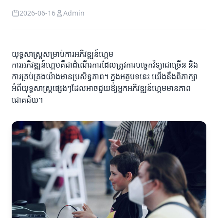
2026-06-16
Admin
យុទ្ធសាស្ត្រសម្រាប់ការអភិវឌ្ឍន៍ហ្គេម
ការអភិវឌ្ឍន៍ហ្គេមគឺជាដំណើរការដែលត្រូវការបច្ចេកវិទ្យាជាច្រើន និង
ការគ្រប់គ្រងយ៉ាងមានប្រសិទ្ធភាព។ ក្នុងអត្ថបទនេះ យើងនឹងពិភាក្សា
អំពីយុទ្ធសាស្ត្រផ្សេងៗដែលអាចជួយឱ្យអ្នកអភិវឌ្ឍន៍ហ្គេមមានភាព
ជោគជ័យ។