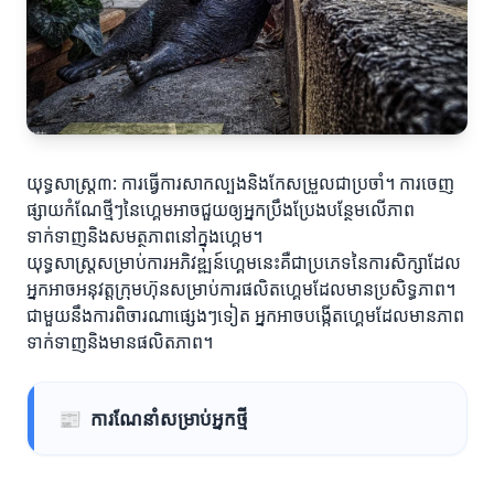
យុទ្ធសាស្ត្រ៣: ការធ្វើការសាកល្បងនិងកែសម្រួលជាប្រចាំ។ ការចេញ
ផ្សាយកំណែថ្មីៗនៃហ្គេមអាចជួយឲ្យអ្នកប្រឹងប្រែងបន្ថែមលើភាព
ទាក់ទាញនិងសមត្ថភាពនៅក្នុងហ្គេម។
យុទ្ធសាស្ត្រសម្រាប់ការអភិវឌ្ឍន៍ហ្គេមនេះគឺជាប្រភេទនៃការសិក្សាដែល
អ្នកអាចអនុវត្តក្រុមហ៊ុនសម្រាប់ការផលិតហ្គេមដែលមានប្រសិទ្ធភាព។
ជាមួយនឹងការពិចារណាផ្សេងៗទៀត អ្នកអាចបង្កើតហ្គេមដែលមានភាព
ទាក់ទាញនិងមានផលិតភាព។
📰
ការណែនាំសម្រាប់អ្នកថ្មី