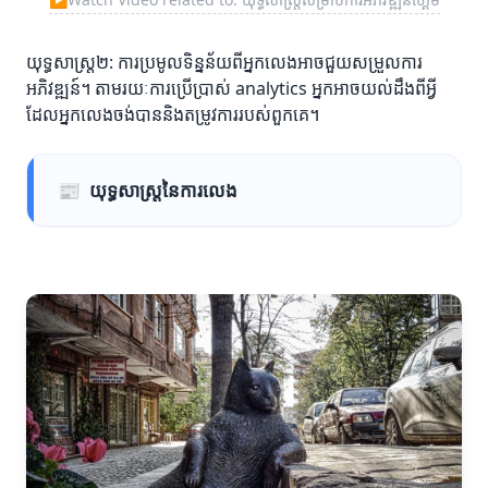
យុទ្ធសាស្ត្រ២: ការប្រមូលទិន្នន័យពីអ្នកលេងអាចជួយសម្រួលការ
អភិវឌ្ឍន៍។ តាមរយៈការ​ប្រើប្រាស់​ analytics អ្នកអាចយល់ដឹងពីអ្វី
ដែលអ្នកលេងចង់បាននិងតម្រូវការរបស់ពួកគេ។
📰
យុទ្ធសាស្ត្រនៃការលេង