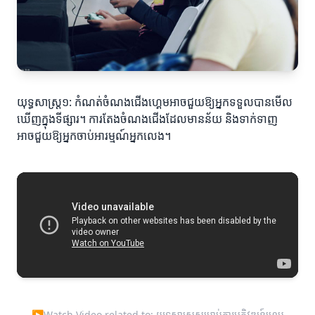
យុទ្ធសាស្ត្រ១: កំណត់ចំណងជើងហ្គេមអាចជួយឱ្យអ្នកទទួលបានមើល
ឃើញក្នុងទីផ្សារ។ ការតែងចំណងជើងដែលមានន័យ និងទាក់ទាញ
អាចជួយឱ្យអ្នកចាប់អារម្មណ៍អ្នកលេង។
▶
Watch Video related to: យុទ្ធសាស្ត្រសម្រាប់ការអភិវឌ្ឍន៍ហ្គេម