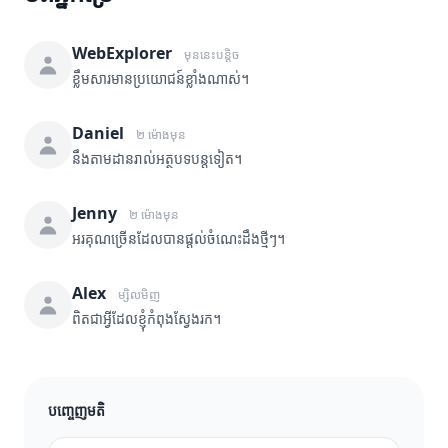
WebExplorer
មុននេះបន្តិច
ខ្លឹមសារមានប្រយោជន៍ខ្លាំងណាស់។
Daniel
២ ម៉ោងមុន
នឹងតាមដានរាល់អត្ថបទបន្តទៀត។
Jenny
២ ម៉ោងមុន
អរគុណច្រើនដែលបានផ្តល់ចំណេះដឹងថ្មីៗ។
Alex
ម្សិលមិញ
ពិតជាអ្វីដែលខ្ញុំកំពុងស្វែងរក។
បញ្ចេញមតិ