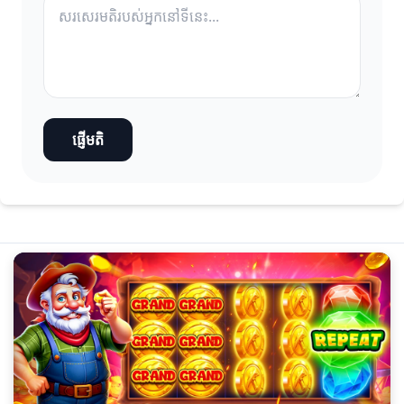
ផ្ញើមតិ