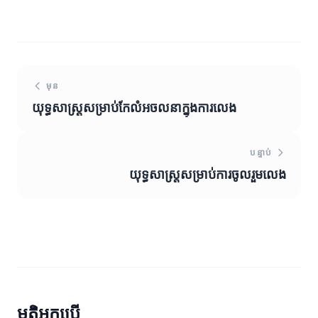
មុន
យុទ្ធសាស្ត្រ​សម្រាប់កែលំអចលនាក្នុងការលេង
បន្ទាប់
យុទ្ធសាស្ត្រសម្រាប់ការចូលរួមលេង
មតិអ្នកប្រើ