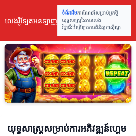
ទំព័រដើម
ការណែនាំសម្រាប់អ្នកថ្មី
លេងរ៉ូឡែតអនឡាញ
យុទ្ធសាស្ត្រនៃការលេង
វិជ្ជាជីវៈនៃរ៉ូឡែត
ការ​ពិនិត្យ​កាស៊ីណូ
យុទ្ធសាស្ត្រសម្រាប់ការអភិវឌ្ឍន៍ហ្គេម