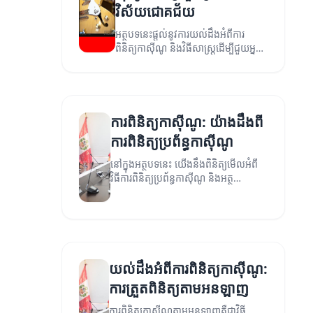
វិស័យជោគជ័យ
អត្ថបទនេះផ្តល់នូវការយល់ដឹងអំពីការ
ពិនិត្យកាស៊ីណូ និងវិធីសាស្ត្រដើម្បីជួយអ្នក
ទទួលបានការសម្រេចចិត្តល្អ។
ការពិនិត្យកាស៊ីណូ: យ៉ាងដឹងពី
ការពិនិត្យប្រព័ន្ធកាស៊ីណូ
នៅក្នុងអត្ថបទនេះ យើងនឹងពិនិត្យមើលអំពី
វិធីការពិនិត្យប្រព័ន្ធកាស៊ីណូ និងអត្ថ
ប្រយោជន៍ដែលអ្នកអាចទទួលបានពីការ
ពិនិត្យនេះ។
យល់ដឹងអំពីការពិនិត្យកាស៊ីណូ:
ការត្រួតពិនិត្យតាមអនឡាញ
ការពិនិត្យកាស៊ីណូតាមអនឡាញគឺជាវិធី