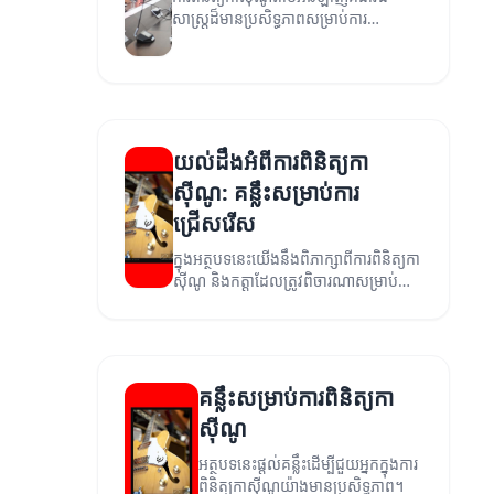
សាស្ត្រដ៏មានប្រសិទ្ធភាពសម្រាប់ការ
ជ្រើសរើសកាស៊ីណូដែលមានភាពទំនាក់
ទំនងជាមួយអ្នកលេង។
យល់ដឹងអំពីការពិនិត្យកា
ស៊ីណូ: គន្លឹះសម្រាប់ការ
ជ្រើសរើស
ក្នុងអត្ថបទនេះយើងនឹងពិភាក្សាពីការពិនិត្យកា
ស៊ីណូ និងកត្តាដែលត្រូវពិចារណាសម្រាប់ការ
ជ្រើសរើសកាស៊ីណូដែលមានប្រសិទ្ធភាព។
គន្លឹះសម្រាប់ការពិនិត្យកា
ស៊ីណូ
អត្ថបទនេះផ្តល់គន្លឹះដើម្បីជួយអ្នកក្នុងការ
ពិនិត្យកាស៊ីណូយ៉ាងមានប្រសិទ្ធភាព។