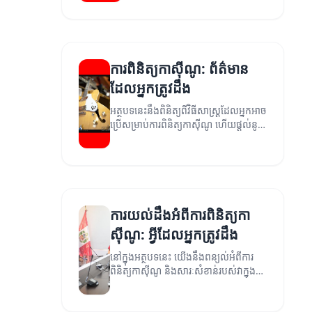
ការពិនិត្យកាស៊ីណូ: ព័ត៌មាន
ដែលអ្នកត្រូវដឹង
អត្ថបទនេះនឹងពិនិត្យពីវិធីសាស្ត្រដែលអ្នកអាច
ប្រើសម្រាប់ការពិនិត្យកាស៊ីណូ ហើយផ្តល់នូវ
ព័ត៌មានដែលមានតម្លៃសម្រាប់អ្នកលេង។
ការយល់ដឹងអំពីការពិនិត្យកា
ស៊ីណូ: អ្វីដែលអ្នកត្រូវដឹង
នៅក្នុងអត្ថបទនេះ យើងនឹងពន្យល់អំពីការ
ពិនិត្យកាស៊ីណូ និងសារៈសំខាន់របស់វាក្នុង
ការជ្រើសរើសកាស៊ីណូដែលមានកម្រិតខ្ពស់។