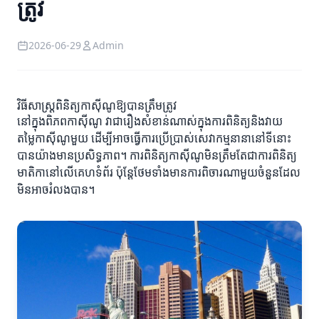
ត្រូវ
2026-06-29
Admin
វិធីសាស្ត្រពិនិត្យកាស៊ីណូឱ្យបានត្រឹមត្រូវ
នៅក្នុងពិភពកាស៊ីណូ វាជារឿងសំខាន់ណាស់ក្នុងការពិនិត្យនិងវាយ
តម្លៃកាស៊ីណូមួយ ដើម្បីអាចធ្វើការប្រើប្រាស់សេវាកម្មនានានៅទីនោះ
បានយ៉ាងមានប្រសិទ្ធភាព។ ការពិនិត្យកាស៊ីណូមិនត្រឹមតែជាការពិនិត្យ
មាតិកានៅលើគេហទំព័រ ប៉ុន្តែថែមទាំងមានការពិចារណាមួយចំនួនដែល
មិនអាចរំលងបាន។