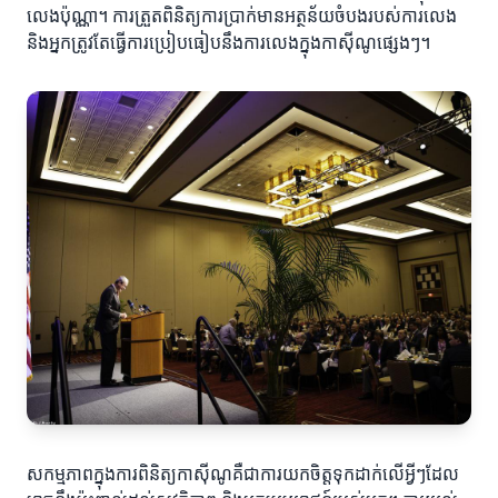
លេងប៉ុណ្ណា។ ការត្រួតពិនិត្យការប្រាក់មានអត្ថន័យចំបងរបស់ការលេង
និងអ្នកត្រូវតែធ្វើការប្រៀបធៀបនឹងការលេងក្នុងកាស៊ីណូផ្សេងៗ។
សកម្មភាពក្នុងការពិនិត្យកាស៊ីណូគឺជាការយកចិត្តទុកដាក់លើអ្វីៗដែល