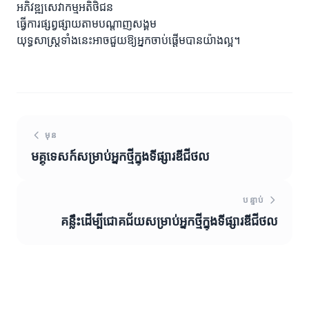
អភិវឌ្ឍសេវាកម្មអតិថិជន
ធ្វើការផ្សព្វផ្សាយតាមបណ្តាញសង្គម
យុទ្ធសាស្ត្រទាំងនេះអាចជួយឱ្យអ្នកចាប់ផ្តើមបានយ៉ាងល្អ។
មុន
មគ្គុទេសក៍សម្រាប់អ្នកថ្មីក្នុងទីផ្សារឌីជីថល
បន្ទាប់
គន្លឹះដើម្បីជោគជ័យសម្រាប់អ្នកថ្មីក្នុងទីផ្សារឌីជីថល