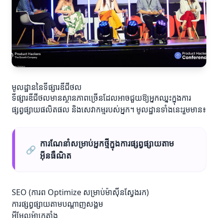
មូលដ្ឋាននៃទីផ្សារឌីជីថល
ទីផ្សារឌីជីថលមានស្ថានភាពច្រើនដែលអាចជួយឱ្យអ្នកឈ្នះក្នុងការ
ផ្សព្វផ្សាយផលិតផល និងសេវាកម្មរបស់អ្នក។ មូលដ្ឋានទាំងនេះរួមមាន៖
ការណែនាំសម្រាប់អ្នកថ្មីក្នុងការផ្សព្វផ្សាយតាម
🔗
អ៊ីនធឺណិត
SEO (ការព Optimize សម្រាប់ម៉ាស៊ីនស្វែងរក)
ការផ្សព្វផ្សាយតាមបណ្តាញសង្គម
អ៊ីមែលម៉ាកេតាំង