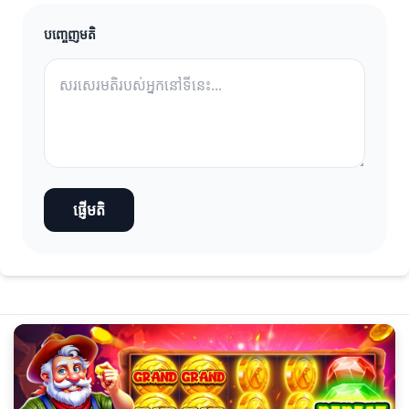
បញ្ចេញមតិ
ផ្ញើមតិ