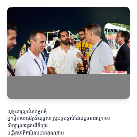
យុទ្ធសាស្ត្រសំរាប់អ្នកថ្មី
អ្នកថ្មីអាចអនុវត្តន៍យុទ្ធសាស្ត្របន្តបន្ទាប់ដែលដូចខាងក្រោម៖
សិក្សាស្រាវជ្រាវពីទីផ្សារ
បង្កើតមាតិកាដែលមានគុណភាព