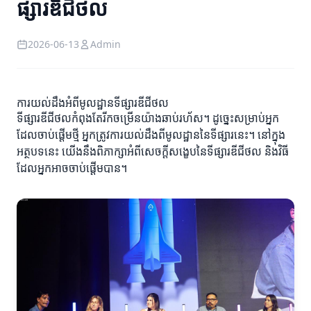
ផ្សារឌីជីថល
2026-06-13
Admin
ការយល់ដឹងអំពីមូលដ្ឋានទីផ្សារឌីជីថល
ទីផ្សារឌីជីថលកំពុងតែរីកចម្រើនយ៉ាងឆាប់រហ័ស។ ដូច្នេះសម្រាប់អ្នក
ដែលចាប់ផ្តើមថ្មី អ្នកត្រូវការយល់ដឹងពីមូលដ្ឋាននៃទីផ្សារនេះ។ នៅក្នុង
អត្ថបទនេះ យើងនឹងពិភាក្សាអំពីសេចក្តីសង្ខេបនៃទីផ្សារឌីជីថល និងវិធី
ដែលអ្នកអាចចាប់ផ្តើមបាន។