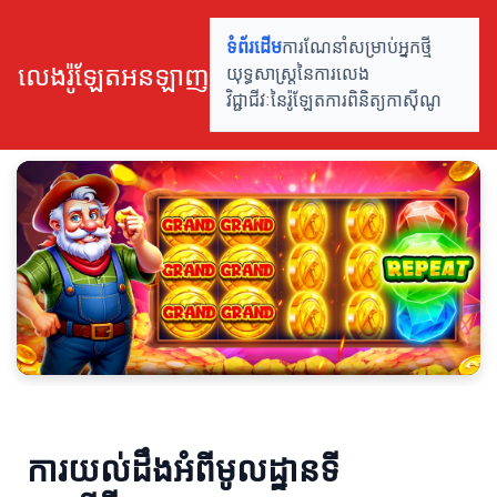
ទំព័រដើម
ការណែនាំសម្រាប់អ្នកថ្មី
លេងរ៉ូឡែតអនឡាញ
យុទ្ធសាស្ត្រនៃការលេង
វិជ្ជាជីវៈនៃរ៉ូឡែត
ការ​ពិនិត្យ​កាស៊ីណូ
ការយល់ដឹងអំពីមូលដ្ឋានទី