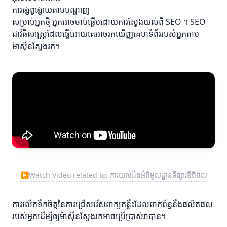
ការផ្សព្វផ្សាយតាមបណ្តាញ
សម្រាប់អ្នកថ្មី អ្នកអាចចាប់ផ្តើមដោយការស្វែងយល់ពី SEO ។ SEO
ជាវិធីសាស្ត្រដែលធ្វើអោយគេអាចរកឃើញគេហទំព័ររបស់អ្នកតាម
ម៉ាស៊ីនស្វែងរក។
▶
Watch Video related to: ការយល់ដឹងអំពីមូលដ្ឋានទីផ្សារឌីជីថល
ការលើកទឹកចិត្តនៃការជ្រើសរើសពាក្យគន្លឹះដែលពាក់ព័ន្ធនឹងផលិតផល
របស់អ្នកដើម្បីឲ្យម៉ាស៊ីនស្វែងរកអាចប្រើប្រាស់វាបាន។