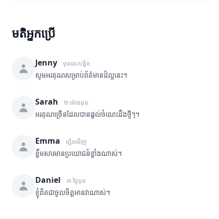
មតិអ្នកប្រើ
Jenny
មុននេះបន្តិច
សូមអរគុណសម្រាប់ព័ត៌មានដ៏ល្អនេះ។
Sarah
២ ម៉ោងមុន
អរគុណច្រើនដែលបានផ្តល់ចំណេះដឹងថ្មីៗ។
Emma
ម្សិលមិញ
ខ្លឹមសារមានប្រយោជន៍ខ្លាំងណាស់។
Daniel
៣ ថ្ងៃមុន
ខ្ញុំពិតជាចូលចិត្តអានវាណាស់។