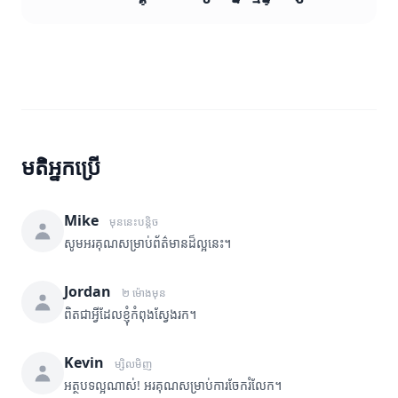
មតិអ្នកប្រើ
Mike
មុននេះបន្តិច
សូមអរគុណសម្រាប់ព័ត៌មានដ៏ល្អនេះ។
Jordan
២ ម៉ោងមុន
ពិតជាអ្វីដែលខ្ញុំកំពុងស្វែងរក។
Kevin
ម្សិលមិញ
អត្ថបទល្អណាស់! អរគុណសម្រាប់ការចែករំលែក។