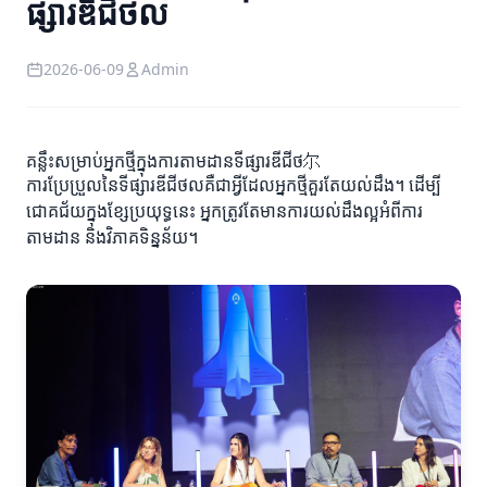
ផ្សារឌីជីថល
2026-06-09
Admin
គន្លឹះសម្រាប់អ្នកថ្មីក្នុងការតាមដានទីផ្សារឌីជីថ尔
ការប្រែប្រួលនៃទីផ្សារឌីជីថលគឺជាអ្វីដែលអ្នកថ្មីគួរតែយល់ដឹង។ ដើម្បី
ជោគជ័យក្នុងខ្សែប្រយុទ្ធនេះ អ្នកត្រូវតែមានការយល់ដឹងល្អអំពីការ
តាមដាន និងវិភាគទិន្នន័យ។