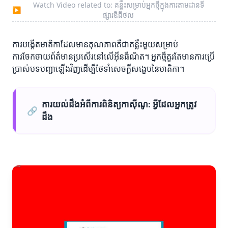
Watch Video related to: គន្លឹះសម្រាប់អ្នកថ្មីក្នុងការតាមដានទី
▶
ផ្សារឌីជីថល
ការបង្កើតមាតិកាដែលមានគុណភាពគឺជាគន្លឹះមួយសម្រាប់
ការចែកចាយព័ត៌មានប្រសើរនៅលើអ៊ីនធឺណិត។ អ្នកថ្មីគួរតែមានការប្រើ
ប្រាស់បទបញ្ជាឡើងវិញដើម្បីថែទាំសេចក្តីសង្ខេបនៃមាតិកា។
ការយល់ដឹងអំពីការពិនិត្យកាស៊ីណូ: អ្វីដែលអ្នកត្រូវ
🔗
ដឹង