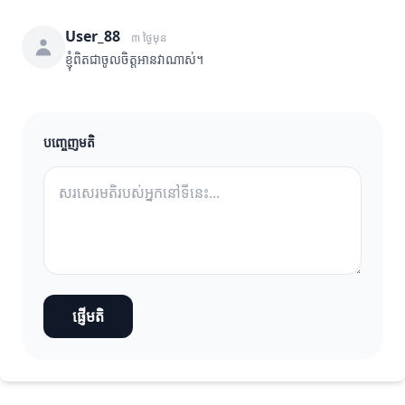
User_88
៣ ថ្ងៃមុន
ខ្ញុំពិតជាចូលចិត្តអានវាណាស់។
បញ្ចេញមតិ
ផ្ញើមតិ