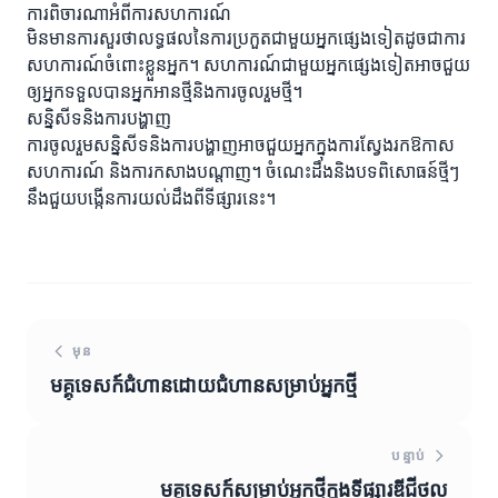
ការពិចារណាអំពីការសហការណ៍
មិនមានការសួរថាលទ្ធផលនៃការប្រកួតជាមួយអ្នកផ្សេងទៀតដូចជាការ
សហការណ៍ចំពោះខ្លួនអ្នក។ សហការណ៍ជាមួយអ្នកផ្សេងទៀតអាចជួយ
ឲ្យអ្នកទទួលបានអ្នកអានថ្មីនិងការចូលរួមថ្មី។
សន្និសីទនិងការបង្ហាញ
ការចូលរួមសន្និសីទនិងការបង្ហាញអាចជួយអ្នកក្នុងការស្វែងរកឱកាស
សហការណ៍ និងការកសាងបណ្តាញ។ ចំណេះដឹងនិងបទពិសោធន៍ថ្មីៗ
នឹងជួយបង្កើនការយល់ដឹងពីទីផ្សារនេះ។
មុន
មគ្គុទេសក៍ជំហានដោយជំហានសម្រាប់អ្នកថ្មី
បន្ទាប់
មគ្គុទេសក៍សម្រាប់អ្នកថ្មីក្នុងទីផ្សារឌីជីថល