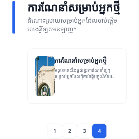
ការណែនាំសម្រាប់អ្នកថ្មី
ដំណោះស្រាយសម្រាប់អ្នកដែលចាប់ផ្តើម
លេងរ៉ូឡែតអនឡាញ។
ការណែនាំសម្រាប់អ្នកថ្មី
អត្ថបទនេះនឹងផ្តល់នូវការណែនាំល្អៗ
សម្រាប់អ្នកដែលថ្មីចាប់ផ្តើមក្នុងវិស័យ
ជាក់លាក់។
1
2
3
4