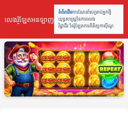
ទំព័រដើម
ការណែនាំសម្រាប់អ្នកថ្មី
លេងរ៉ូឡែតអនឡាញ
យុទ្ធសាស្ត្រនៃការលេង
វិជ្ជាជីវៈនៃរ៉ូឡែត
ការ​ពិនិត្យ​កាស៊ីណូ